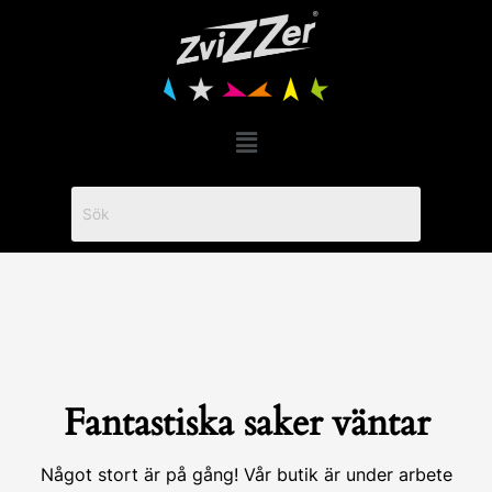
Hoppa
till
innehåll
Menu
Fantastiska saker väntar
Något stort är på gång! Vår butik är under arbete