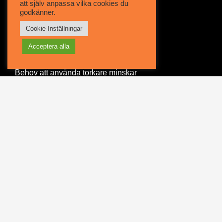
att själv anpassa vilka cookies du
godkänner.
Ökad avrinning
Cookie Inställningar
Bättre sikt i regn
Acceptera alla
Smuts och insekter fäster inte lika hårt
Is är enklare att ta bort vintertid
Behov att använda torkare minskar
Vattnet glider av glaset i högre hastigheter