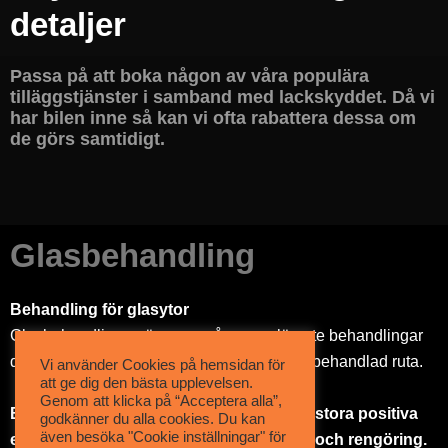
detaljer
Passa på att boka någon av våra populära
tilläggstjänster i samband med lackskyddet. Då vi
har bilen inne så kan vi ofta rabattera dessa om
de görs samtidigt.
Glasbehandling
Behandling för glasytor
Glasbehandlingen är en av våra populäraste behandlingar
då det blir så stor skillnad jämfört med en obehandlad ruta.
Vi använder Cookies på hemsidan för
att ge dig den bästa upplevelsen.
Genom att klicka på “Acceptera alla”,
Behandlingen gör rutan tätare vilket har stora positiva
godkänner du alla cookies. Du kan
även besöka "Cookie inställningar" för
egenskaper för körupplevelse, säkerhet och rengöring.