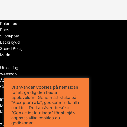
Polermedel
Pads
Slippapper
Lackskydd
Speed Polisj
Marin
Utbildning
Webshop
Återförsäljare
Certifierade polerare
Vi använder Cookies på hemsidan
för att ge dig den bästa
upplevelsen. Genom att klicka på
Integritetspolicy
“Acceptera alla”, godkänner du alla
Miljöpolicy
cookies. Du kan även besöka
Kontakt
"Cookie inställningar" för att själv
anpassa vilka cookies du
godkänner.
ZviZZer Sweden