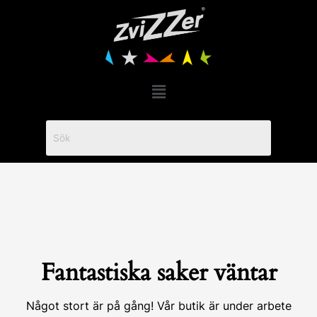
Hoppa
till
innehåll
Menu
Fantastiska saker väntar
Något stort är på gång! Vår butik är under arbete