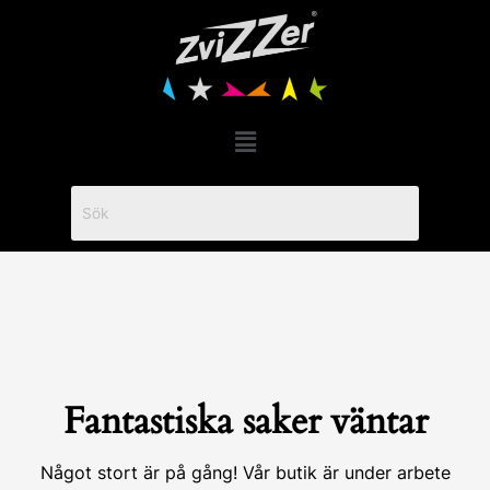
Hoppa
till
innehåll
Menu
Fantastiska saker väntar
Något stort är på gång! Vår butik är under arbete