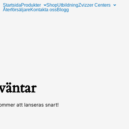
Startsida
Produkter
Shop
Utbildning
Zvizzer Centers
Återförsäljare
Kontakta oss
Blogg
 väntar
kommer att lanseras snart!