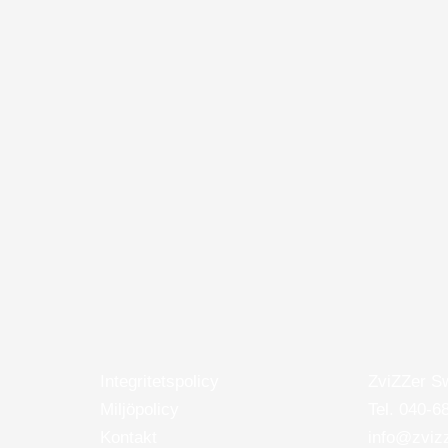
Integritetspolicy
ZviZZer S
Miljöpolicy
Tel. 040-6
Kontakt
info@zviz