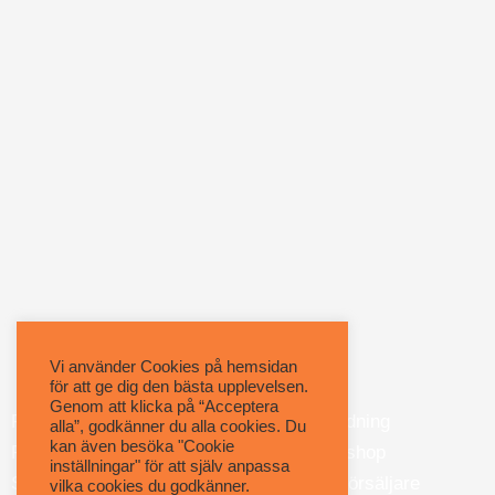
Vi använder Cookies på hemsidan
för att ge dig den bästa upplevelsen.
Genom att klicka på “Acceptera
Polermedel
Utbildning
alla”, godkänner du alla cookies. Du
kan även besöka "Cookie
Pads
Webshop
inställningar" för att själv anpassa
Slippapper
Återförsäljare
vilka cookies du godkänner.