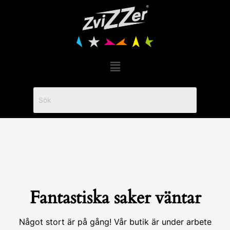
Hoppa
till
innehåll
Menu
Fantastiska saker väntar
Något stort är på gång! Vår butik är under arbete