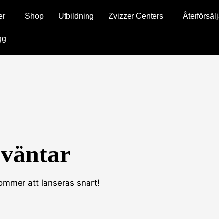
er
Shop
Utbildning
Zvizzer Centers
Återförsäl
gg
 väntar
kommer att lanseras snart!