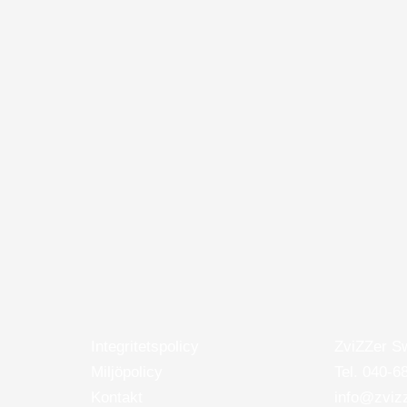
Integritetspolicy
ZviZZer S
Miljöpolicy
Tel. 040-6
Kontakt
info@zviz