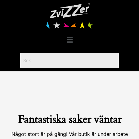
Hoppa
till
innehåll
Menu
Fantastiska saker väntar
Något stort är på gång! Vår butik är under arbete