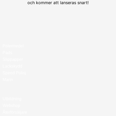
och kommer att lanseras snart!
Polermedel
Pads
Slippapper
Lackskydd
Speed Polisj
Marin
Utbildning
Webshop
Återförsäljare