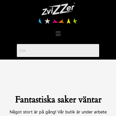
Hoppa
till
innehåll
Menu
Fantastiska saker väntar
Något stort är på gång! Vår butik är under arbete