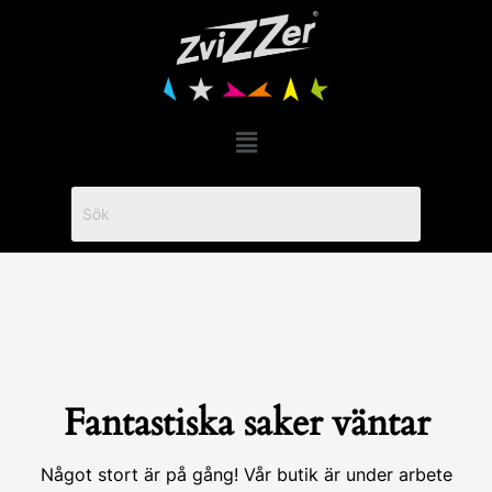
Hoppa
till
innehåll
Menu
Fantastiska saker väntar
Något stort är på gång! Vår butik är under arbete