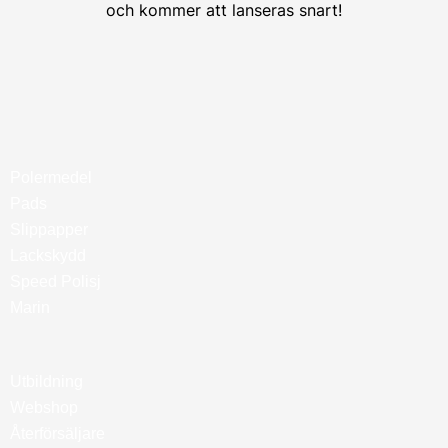
och kommer att lanseras snart!
Polermedel
Pads
Slippapper
Lackskydd
Speed Polisj
Marin
Utbildning
Webshop
Återförsäljare