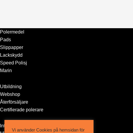
Polermedel
Pads
Slippapper
Lackskydd
Speed Polisj
Marin
Utbildning
Webshop
Återförsäljare
Certifierade polerare
Integritetspolicy
Vi använder Cookies på hemsidan för