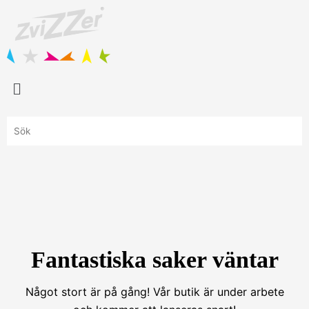
Hoppa
till
innehåll
Menu
Fantastiska saker väntar
Något stort är på gång! Vår butik är under arbete